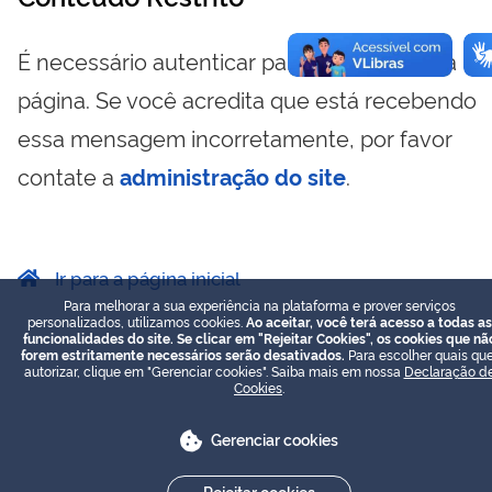
É necessário autenticar para visualizar essa
página. Se você acredita que está recebendo
essa mensagem incorretamente, por favor
contate a
administração do site
.
Ir para a página inicial
Para melhorar a sua experiência na plataforma e prover serviços
personalizados, utilizamos cookies.
Ao aceitar, você terá acesso a todas as
funcionalidades do site. Se clicar em "Rejeitar Cookies", os cookies que nã
forem estritamente necessários serão desativados.
Para escolher quais que
autorizar, clique em "Gerenciar cookies". Saiba mais em nossa
Declaração d
Cookies
.
Gerenciar cookies
Rejeitar cookies