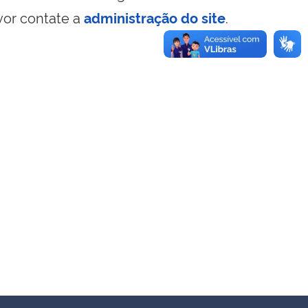
vor contate a
administração do site
.