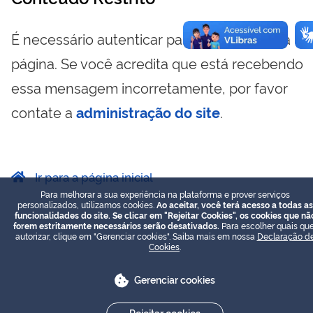
É necessário autenticar para visualizar essa
página. Se você acredita que está recebendo
essa mensagem incorretamente, por favor
contate a
administração do site
.
Ir para a página inicial
Para melhorar a sua experiência na plataforma e prover serviços
personalizados, utilizamos cookies.
Ao aceitar, você terá acesso a todas as
funcionalidades do site. Se clicar em "Rejeitar Cookies", os cookies que nã
forem estritamente necessários serão desativados.
Para escolher quais que
autorizar, clique em "Gerenciar cookies". Saiba mais em nossa
Declaração d
Cookies
.
Gerenciar cookies
Rejeitar cookies