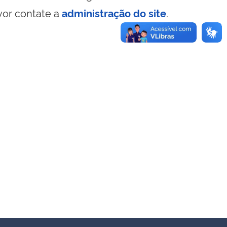
vor contate a
administração do site
.