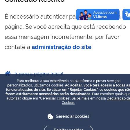
É necessário autenticar para visualizar essa
página. Se você acredita que está recebendo
essa mensagem incorretamente, por favor
contate a
administração do site
.
Ir para a página inicial
Para melhorar a sua experiência na plataforma e prover serviços
personalizados, utilizamos cookies.
Ao aceitar, você terá acesso a todas as
funcionalidades do site. Se clicar em "Rejeitar Cookies", os cookies que nã
forem estritamente necessários serão desativados.
Para escolher quais que
autorizar, clique em "Gerenciar cookies". Saiba mais em nossa
Declaração d
Cookies
.
Gerenciar cookies
Rejeitar cookies