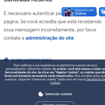
É necessário autenticar para visualizar essa
página. Se você acredita que está recebendo
essa mensagem incorretamente, por favor
contate a
administração do site
.
Ir para a página inicial
Para melhorar a sua experiência na plataforma e prover serviços
personalizados, utilizamos cookies.
Ao aceitar, você terá acesso a todas as
funcionalidades do site. Se clicar em "Rejeitar Cookies", os cookies que nã
forem estritamente necessários serão desativados.
Para escolher quais que
autorizar, clique em "Gerenciar cookies". Saiba mais em nossa
Declaração d
Cookies
.
Gerenciar cookies
Rejeitar cookies