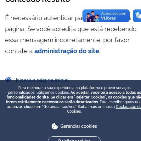
É necessário autenticar para visualizar essa
página. Se você acredita que está recebendo
essa mensagem incorretamente, por favor
contate a
administração do site
.
Ir para a página inicial
Para melhorar a sua experiência na plataforma e prover serviços
personalizados, utilizamos cookies.
Ao aceitar, você terá acesso a todas as
funcionalidades do site. Se clicar em "Rejeitar Cookies", os cookies que nã
forem estritamente necessários serão desativados.
Para escolher quais que
autorizar, clique em "Gerenciar cookies". Saiba mais em nossa
Declaração d
Cookies
.
Gerenciar cookies
Rejeitar cookies