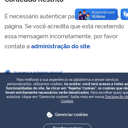
É necessário autenticar para visualizar essa
página. Se você acredita que está recebendo
essa mensagem incorretamente, por favor
contate a
administração do site
.
Ir para a página inicial
Para melhorar a sua experiência na plataforma e prover serviços
personalizados, utilizamos cookies.
Ao aceitar, você terá acesso a todas as
funcionalidades do site. Se clicar em "Rejeitar Cookies", os cookies que nã
forem estritamente necessários serão desativados.
Para escolher quais que
autorizar, clique em "Gerenciar cookies". Saiba mais em nossa
Declaração d
Cookies
.
Gerenciar cookies
Rejeitar cookies