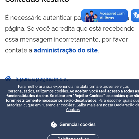
É necessário autenticar para visualizar essa
página. Se você acredita que está recebendo
essa mensagem incorretamente, por favor
contate a
administração do site
.
Ir para a página inicial
Para melhorar a sua experiência na plataforma e prover serviços
personalizados, utilizamos cookies.
Ao aceitar, você terá acesso a todas as
funcionalidades do site. Se clicar em "Rejeitar Cookies", os cookies que nã
forem estritamente necessários serão desativados.
Para escolher quais que
autorizar, clique em "Gerenciar cookies". Saiba mais em nossa
Declaração d
Cookies
.
Gerenciar cookies
Rejeitar cookies