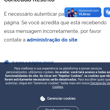
É necessário autenticar para visualizar essa
página. Se você acredita que está recebendo
essa mensagem incorretamente, por favor
contate a
administração do site
.
Ir para a página inicial
Para melhorar a sua experiência na plataforma e prover serviços
personalizados, utilizamos cookies.
Ao aceitar, você terá acesso a todas as
funcionalidades do site. Se clicar em "Rejeitar Cookies", os cookies que nã
forem estritamente necessários serão desativados.
Para escolher quais que
autorizar, clique em "Gerenciar cookies". Saiba mais em nossa
Declaração d
Cookies
.
Gerenciar cookies
Rejeitar cookies