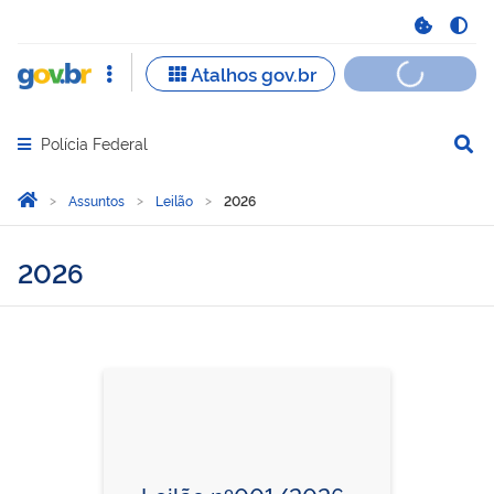
Polícia Federal
Abrir menu principal de navegação
Você está aqui:
Página Inicial
Assuntos
Leilão
2026
2026