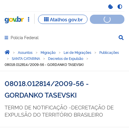
Polícia Federal
Abrir menu principal de navegação
Você está aqui:
Página Inicial
Assuntos
Migração
Lei de Migrações
Publicações
SANTA CATARINA
Decretos de Expulsão
08018.012814/2009-56 - GORDANKO TASEVSKI
08018.012814/2009-56 -
GORDANKO TASEVSKI
TERMO DE NOTIFICAÇÃO -DECRETAÇÃO DE
EXPULSÃO DO TERRITÓRIO BRASILEIRO