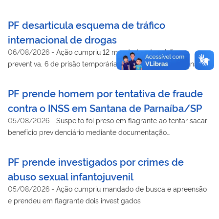
crimes patrimoniais praticados no estado
PF desarticula esquema de tráfico
internacional de drogas
06/08/2026
-
Ação cumpriu 12 mandados de prisão
preventiva, 6 de prisão temporária e 13 de busca e apreensão
no Rio Grande do Sul e no Paraná
PF prende homem por tentativa de fraude
contra o INSS em Santana de Parnaíba/SP
05/08/2026
-
Suspeito foi preso em flagrante ao tentar sacar
benefício previdenciário mediante documentação
supostamente falsa
PF prende investigados por crimes de
abuso sexual infantojuvenil
05/08/2026
-
Ação cumpriu mandado de busca e apreensão
e prendeu em flagrante dois investigados