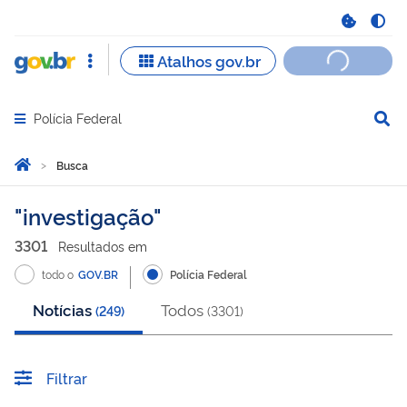
Polícia Federal
Abrir menu principal de navegação
Você está aqui:
Página Inicial
Busca
Busca
investigação
3301
Resultado
s
em
todo o
GOV.BR
Polícia Federal
Notícias
Todos
(
249
)
(
3301
)
Filtrar