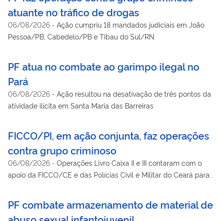
atuante no tráfico de drogas
06/08/2026
-
Ação cumpriu 18 mandados judiciais em João
Pessoa/PB, Cabedelo/PB e Tibau do Sul/RN
PF atua no combate ao garimpo ilegal no
Pará
06/08/2026
-
Ação resultou na desativação de três pontos da
atividade ilícita em Santa Maria das Barreiras
FICCO/PI, em ação conjunta, faz operações
contra grupo criminoso
06/08/2026
-
Operações Livro Caixa II e III contaram com o
apoio da FICCO/CE e das Polícias Civil e Militar do Ceará para
cumprimento de 68 mandados e bloqueio de mais de R$ 18
milhões em bens e valores
PF combate armazenamento de material de
abuso sexual infantojuvenil