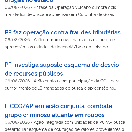
06/08/2026
-
2ª fase da Operação Vulcano cumpre dois
mandados de busca e apreensão em Corumbá de Goiás
PF faz operação contra fraudes tributárias
06/08/2026
-
Ação cumpre nove mandados de busca e
apreensão nas cidades de Ipecaetá/BA e de Feira de
Santana/BA
PF investiga suposto esquema de desvio
de recursos públicos
06/08/2026
-
Ação contou com participação da CGU para
cumprimento de 13 mandados de busca e apreensão no
âmbito de investigação sobre supostas fraudes na execução
de contratos administrativos firmados pela Universidade
FICCO/AP, em ação conjunta, combate
Federal de Lavras
grupo criminoso atuante em roubos
06/08/2026
-
Ação integrada com unidades da PC/AP busca
desarticular esquema de ocultação de valores provenientes de