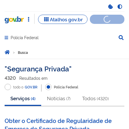
Polícia Federal
Abrir menu principal de navegação
Você está aqui:
Página Inicial
Busca
Busca
Segurança Privada
4320
Resultado
s
em
todo o
GOV.BR
Polícia Federal
Serviços
Notícias
Todos
(
4
)
(
7
)
(
4320
)
Obter o Certificado de Regularidade de
Empresa de Segurança Privada