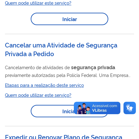
Quem pode utilizar este serviço?
segurança
privada
segurança
(
da própria empresa). As
empresas autorizadas podem desenvolver suas atividades,
Iniciar
seja na prestação de serviços especializados a terceiros
(vigilância patrimonial, transporte de valores, escolta armada,
segurança
pessoal,...
Cancelar uma Atividade de Segurança
Privada a Pedido
segurança
privada
Cancelamento de atividades de
previamente autorizadas pela Polícia Federal. Uma Empresa
que possui autorização para os serviços de Vigilância
Etapas para a realização deste serviço
Patrimonail, Transporte de Valores e Escolta Armada, pode,
Quem pode utilizar este serviço?
por exemplo, solicitar o cancelamento da autorização da
atividade de Escolta Armada, mantendo a autorização para
Iniciar
Vigiância Patrimonial e Transporte de Valores. Para saber mais
veja o Decreto 13.012/2026
Expedir ou Renovar Plano de Segurança