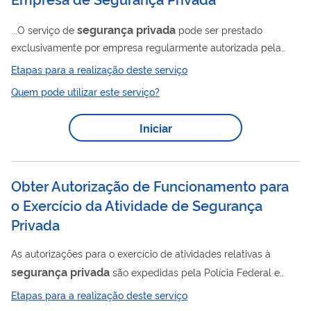
segurança
privada
...O serviço de
pode ser prestado
exclusivamente por empresa regularmente autorizada pela
Polícia Federal e em dia com suas obrigações. O contratante
Etapas para a realização deste serviço
pode ser responsabilizado caso contribua, de qualquer modo,
Quem pode utilizar este serviço?
para a prática de infrações penais possivelmente praticadas
pelo contratado irregular. Qualquer pessoa pode obter
Iniciar
informações sobre a regularidade de uma empresa de
segurança
privada
perante a Polícia Federal. Clique aqui
para fazer sua consulta ...
Obter Autorização de Funcionamento para
o Exercício da Atividade de Segurança
Privada
As autorizações para o exercício de atividades relativas à
segurança
privada
são expedidas pela Polícia Federal e
devem ser requeridas pelas empresas prestadoras de serviços
Etapas para a realização deste serviço
segurança
privada
de
e empresas com serviço orgânico de