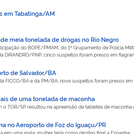
as em Tabatinga/AM
de meia tonelada de drogas no Rio Negro
icipação do BOPE/PMAM, do 1º Grupamento de Polícia Milita
e da DIRANDRO/PNP; cinco suspeitos foram presos em flagran
orto de Salvador/BA
da FICCO/BA e da PM/BA; nove suspeitos foram presos em 
is de uma tonelada de maconha
 o TOR/SP resultou na apreensão de tabletes de maconha e 
na no Aeroporto de Foz do Iguaçu/PR
da em uma mala; mulher teria como destino final a Espanha