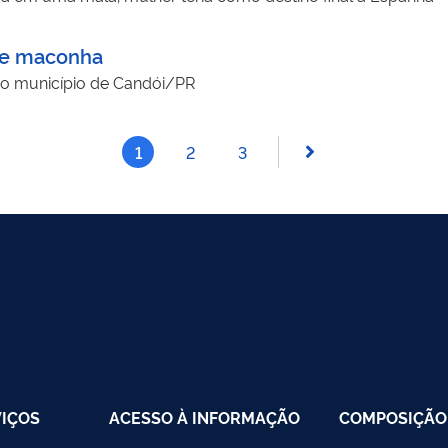
de maconha
 no município de Candói/PR
1
2
3
VIÇOS
ACESSO À INFORMAÇÃO
COMPOSIÇÃO