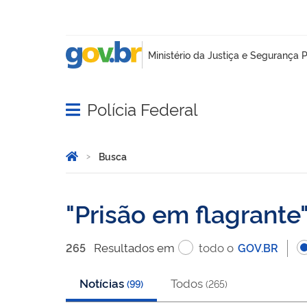
Polícia Federal
Abrir menu principal de navegação
Você está aqui:
Página Inicial
Busca
Busca
Prisão em flagrante
Resultado
s
em
todo o
265
GOV.BR
Notícias
Todos
(
99
)
(
265
)