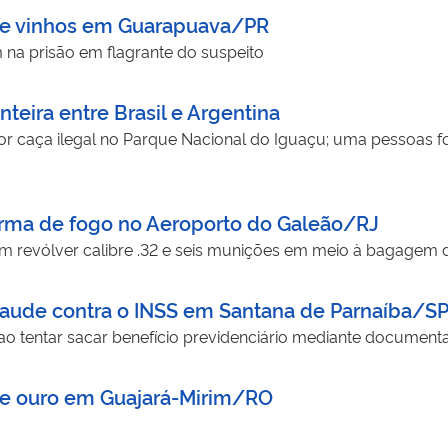
de vinhos em Guarapuava/PR
na prisão em flagrante do suspeito
teira entre Brasil e Argentina
r caça ilegal no Parque Nacional do Iguaçu; uma pessoas foi
 arma de fogo no Aeroporto do Galeão/RJ
 um revólver calibre .32 e seis munições em meio à bagagem 
raude contra o INSS em Santana de Parnaíba/S
 ao tentar sacar benefício previdenciário mediante documen
de ouro em Guajará-Mirim/RO