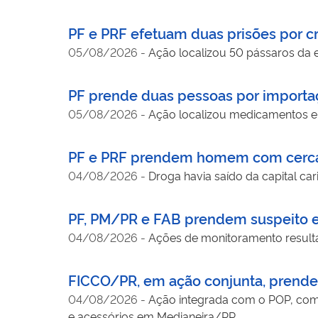
PF e PRF efetuam duas prisões por c
05/08/2026
-
Ação localizou 50 pássaros da es
PF prende duas pessoas por importa
05/08/2026
-
Ação localizou medicamentos em
PF e PRF prendem homem com cerca
04/08/2026
-
Droga havia saído da capital car
PF, PM/PR e FAB prendem suspeito e
04/08/2026
-
Ações de monitoramento result
FICCO/PR, em ação conjunta, pren
04/08/2026
-
Ação integrada com o POP, com
e acessórios em Medianeira/PR