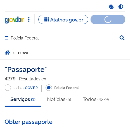
Polícia Federal
Abrir menu principal de navegação
Você está aqui:
Página Inicial
Busca
Busca
Passaporte
4279
Resultado
s
em
todo o
GOV.BR
Polícia Federal
Serviços
Notícias
Todos
(
1
)
(
5
)
(
4279
)
Obter passaporte