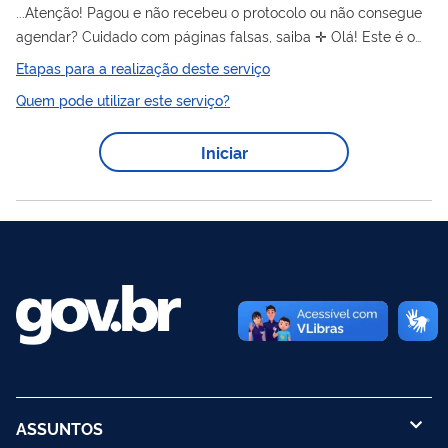
...Atenção! Pagou e não recebeu o protocolo ou não consegue
agendar? Cuidado com páginas falsas, saiba ✛ Olá! Este é o
único site oficial do governo brasileiro onde você pode solicitar
Etapas para a realização deste serviço
Passaporte
e outros documentos de viagem como
Quem pode utilizar este serviço?
passaporte
Passaporte
de Emergência, Laissez-Passer e
para Estrangeiro. ATENÇÃO EDITOR — para evitar perda da
Iniciar
formatação, edite DIRETAMENTE no código fonte, clicando no
Passaporte
botão acima HTML .
é um documento de viagem,
ou seja, é um documento...
ASSUNTOS