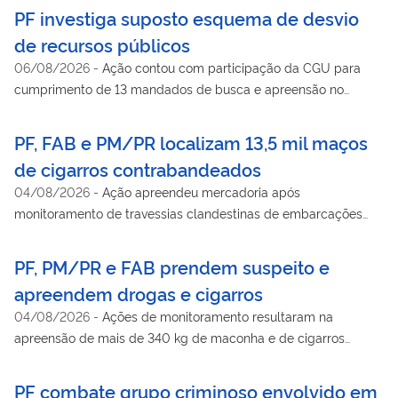
PF investiga suposto esquema de desvio
de recursos públicos
06/08/2026
-
Ação contou com participação da CGU para
cumprimento de 13 mandados de busca e apreensão no
âmbito de investigação sobre supostas fraudes na execução
de contratos administrativos firmados pela Universidade
PF, FAB e PM/PR localizam 13,5 mil maços
Federal de Lavras
de cigarros contrabandeados
04/08/2026
-
Ação apreendeu mercadoria após
monitoramento de travessias clandestinas de embarcações
provenientes do Paraguai pelo Rio Paraná
PF, PM/PR e FAB prendem suspeito e
apreendem drogas e cigarros
04/08/2026
-
Ações de monitoramento resultaram na
apreensão de mais de 340 kg de maconha e de cigarros
contrabandeados em Foz do Iguaçu/PR
PF combate grupo criminoso envolvido em