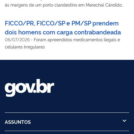
às margens de um porto clandestino em Marechal Cândido
Rondon/PR
FICCO/PR, FICCO/SP e PM/SP prendem
dois homens com carga contrabandeada
06/07/2026
-
Foram apreendidos medicamentos ilegais e
celulares irregulares
ASSUNTOS