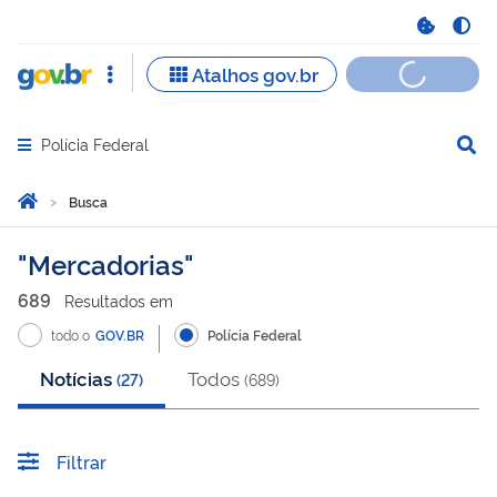
Polícia Federal
Abrir menu principal de navegação
Você está aqui:
Página Inicial
Busca
Busca
Mercadorias
689
Resultado
s
em
todo o
GOV.BR
Polícia Federal
Notícias
Todos
(
27
)
(
689
)
Filtrar