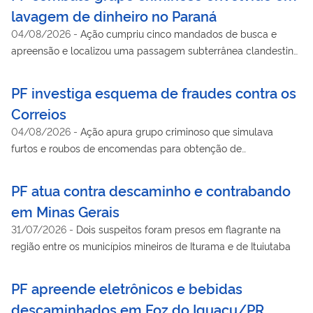
lavagem de dinheiro no Paraná
04/08/2026
-
Ação cumpriu cinco mandados de busca e
apreensão e localizou uma passagem subterrânea clandestina
utilizada para o transporte de mercadorias
PF investiga esquema de fraudes contra os
Correios
04/08/2026
-
Ação apura grupo criminoso que simulava
furtos e roubos de encomendas para obtenção de
indenizações indevidas
PF atua contra descaminho e contrabando
em Minas Gerais
31/07/2026
-
Dois suspeitos foram presos em flagrante na
região entre os municípios mineiros de Iturama e de Ituiutaba
PF apreende eletrônicos e bebidas
descaminhados em Foz do Iguaçu/PR