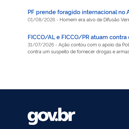
PF prende foragido internacional no
01/08/2026
-
Homem era alvo de Difusão Verm
FICCO/AL e FICCO/PR atuam contra 
31/07/2026
-
Ação contou com o apoio da Polí
contra um suspeito de fornecer drogas e arma