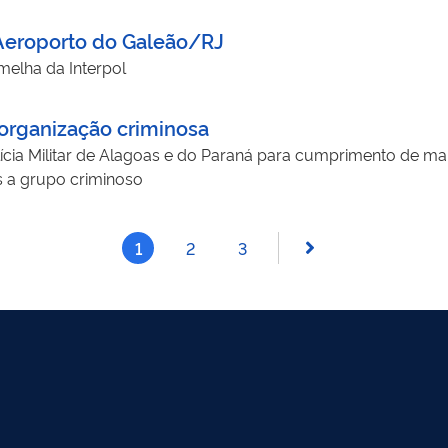
 Aeroporto do Galeão/RJ
elha da Interpol
organização criminosa
cia Militar de Alagoas e do Paraná para cumprimento de ma
s a grupo criminoso
1
2
3