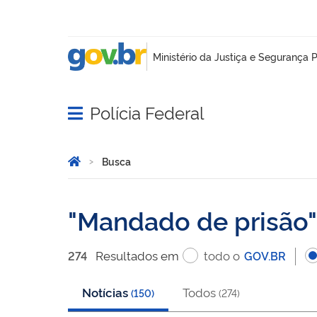
Polícia Federal
Abrir menu principal de navegação
Você está aqui:
Página Inicial
Busca
Busca
Mandado de prisão
Resultado
s
em
todo o
274
GOV.BR
Notícias
Todos
(
150
)
(
274
)