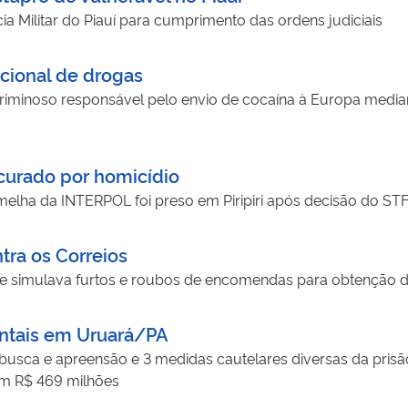
a Militar do Piauí para cumprimento das ordens judiciais
acional de drogas
riminoso responsável pelo envio de cocaína à Europa medi
ocurado por homicídio
melha da INTERPOL foi preso em Piripiri após decisão do STF 
tra os Correios
e simulava furtos e roubos de encomendas para obtenção d
entais em Uruará/PA
sca e apreensão e 3 medidas cautelares diversas da prisão
em R$ 469 milhões