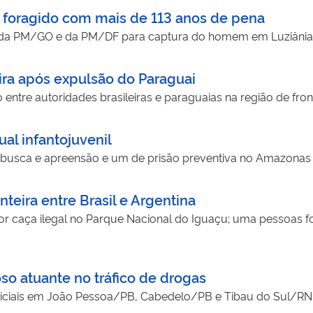
 foragido com mais de 113 anos de pena
 da PM/GO e da PM/DF para captura do homem em Luziâni
eira após expulsão do Paraguai
tre autoridades brasileiras e paraguaias na região de fron
al infantojuvenil
usca e apreensão e um de prisão preventiva no Amazonas
teira entre Brasil e Argentina
r caça ilegal no Parque Nacional do Iguaçu; uma pessoas foi
so atuante no tráfico de drogas
iciais em João Pessoa/PB, Cabedelo/PB e Tibau do Sul/RN