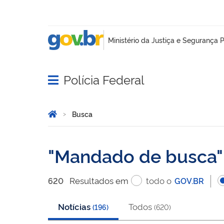
Polícia Federal
Abrir menu principal de navegação
Você está aqui:
Página Inicial
Busca
Busca
Mandado de busca
Resultado
s
em
todo o
620
GOV.BR
Notícias
Todos
(
196
)
(
620
)