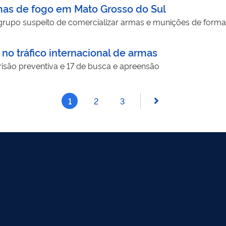
rmas de fogo em Mato Grosso do Sul
grupo suspeito de comercializar armas e munições de forma
o tráfico internacional de armas
são preventiva e 17 de busca e apreensão
1
2
3