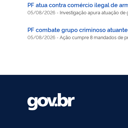
PF atua contra comércio ilegal de a
05/08/2026
-
Investigação apura atuação de 
PF combate grupo criminoso atuante n
05/08/2026
-
Ação cumpre 8 mandados de pri