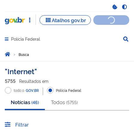
Polícia Federal
Abrir menu principal de navegação
Você está aqui:
Página Inicial
Busca
Busca
Internet
5755
Resultado
s
em
todo o
GOV.BR
Polícia Federal
Notícias
Todos
(
46
)
(
5755
)
Filtrar