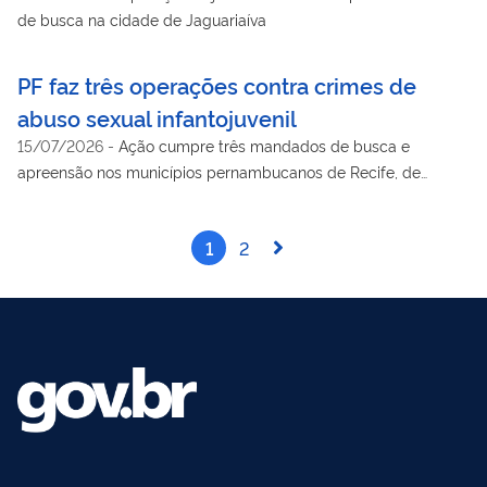
de busca na cidade de Jaguariaíva
PF faz três operações contra crimes de
abuso sexual infantojuvenil
15/07/2026
-
Ação cumpre três mandados de busca e
apreensão nos municípios pernambucanos de Recife, de
Jaboatão dos Guararapes e de Sanharó
1
2