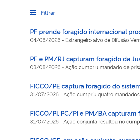
Filtrar
PF prende foragido internacional pr
04/08/2026
-
Estrangeiro alvo de Difusão Ver
PF e PM/RJ capturam foragido da Jus
03/08/2026
-
Ação cumpriu mandado de prisã
FICCO/PE captura foragido do siste
31/07/2026
-
Ação cumpriu quatro mandados 
FICCO/PI, PC/PI e PM/BA capturam f
31/07/2026
-
Ação conjunta resultou no cum
FICCO/CE, em ação conjunta, cumpre