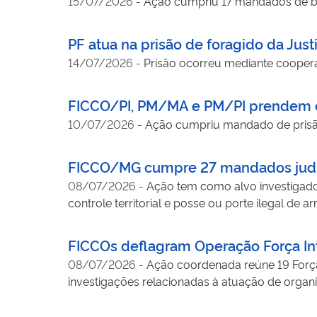
15/07/2026
-
Ação cumpriu 17 mandados de bus
PF atua na prisão de foragido da Jus
14/07/2026
-
Prisão ocorreu mediante cooperaç
FICCO/PI, PM/MA e PM/PI prendem c
10/07/2026
-
Ação cumpriu mandado de prisã
FICCO/MG cumpre 27 mandados judic
08/07/2026
-
Ação tem como alvo investigado
controle territorial e posse ou porte ilegal de 
FICCOs deflagram Operação Força Int
08/07/2026
-
Ação coordenada reúne 19 Força
investigações relacionadas à atuação de organi