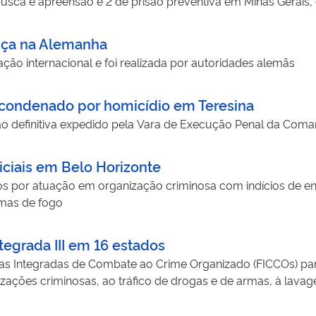
ca e apreensão e 2 de prisão preventiva em Minas Gerais, 
tiça na Alemanha
ão internacional e foi realizada por autoridades alemãs
ondenado por homicídio em Teresina
o definitiva expedido pela Vara de Execução Penal da Co
iais em Belo Horizonte
s por atuação em organização criminosa com indícios de env
armas de fogo
egrada III em 16 estados
s Integradas de Combate ao Crime Organizado (FICCOs) par
zações criminosas, ao tráfico de drogas e de armas, à lavag