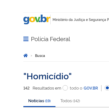
Polícia Federal
Abrir menu principal de navegação
Você está aqui:
Página Inicial
Busca
Busca
Homicídio
Resultado
s
em
todo o
142
GOV.BR
Notícias
Todos
(
19
)
(
142
)