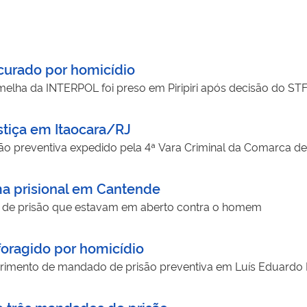
ocurado por homicídio
melha da INTERPOL foi preso em Piripiri após decisão do STF 
tiça em Itaocara/RJ
o preventiva expedido pela 4ª Vara Criminal da Comarca d
ma prisional em Cantende
de prisão que estavam em aberto contra o homem
oragido por homicídio
primento de mandado de prisão preventiva em Luís Eduard
 três mandados de prisão