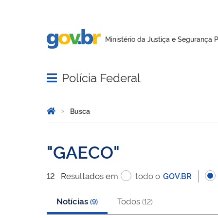
Polícia Federal
Abrir menu principal de navegação
Você está aqui:
Página Inicial
Busca
Busca
GAECO
Resultado
s
em
todo o
12
GOV.BR
Notícias
Todos
(
9
)
(
12
)