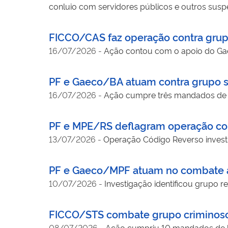
conluio com servidores públicos e outros susp
FICCO/CAS faz operação contra grupo
16/07/2026
-
Ação contou com o apoio do Ga
PF e Gaeco/BA atuam contra grupo s
16/07/2026
-
Ação cumpre três mandados de 
PF e MPE/RS deflagram operação con
13/07/2026
-
Operação Código Reverso invest
PF e Gaeco/MPF atuam no combate ao 
10/07/2026
-
Investigação identificou grupo 
FICCO/STS combate grupo criminoso
08/07/2026
-
Ação cumpriu 10 mandados de b