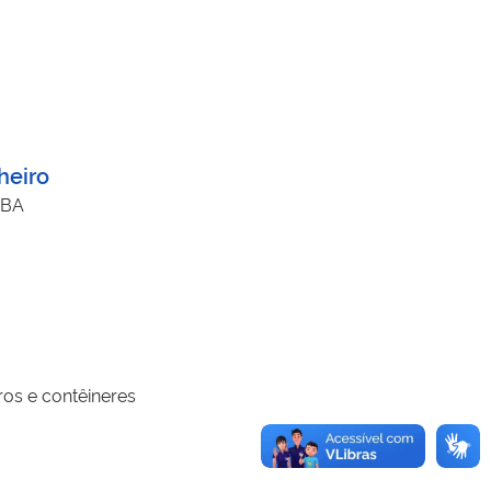
heiro
/BA
ros e contêineres