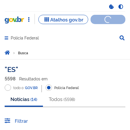
Polícia Federal
Abrir menu principal de navegação
Você está aqui:
Página Inicial
Busca
Busca
ES
5598
Resultado
s
em
todo o
GOV.BR
Polícia Federal
Notícias
Todos
(
14
)
(
5598
)
Filtrar