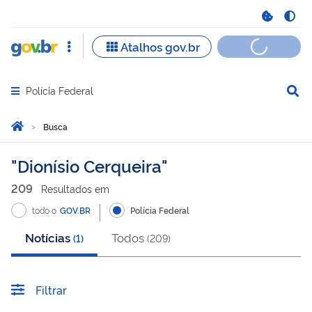
Polícia Federal
Abrir menu principal de navegação
Você está aqui:
Página Inicial
Busca
Busca
Dionísio Cerqueira
209
Resultado
s
em
todo o
GOV.BR
Polícia Federal
Notícias
Todos
(
1
)
(
209
)
Filtrar