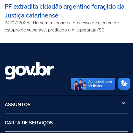
PF extradita cidadão argentino foragido da
Justiça catarinense
24/07/2026
-
Homem responde a processo pelo crime de
estupro de vulnerável praticado em Ituporanga/SC
ASSUNTOS
CARTA DE SERVIÇOS