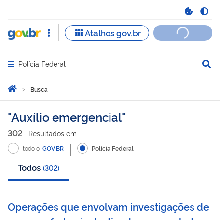
Polícia Federal
Abrir menu principal de navegação
Você está aqui:
Página Inicial
Busca
Busca
Auxílio emergencial
302
Resultado
s
em
todo o
GOV.BR
Polícia Federal
Todos
(
302
)
Operações que envolvam investigações de