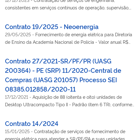
consistentes em serviços contínuos de operação, supervisão,
assessoramento técnico, manutenção,, preventiva, corretiva,
preditiva e emergencial, com fornecimento de peças, materiais
Contrato 19/2025 - Neoenergia
de mão de obra, nos sistemas, equipamentos e instalações
29/05/2025
-
Fornecimento de energia elétrica para Diretoria
prediais, pertencentes à Superintendência Regional da Polícia
de Ensino da Academia Nacional de Polícia - Valor anual R$
Federal no Estado do Paraná, localizados nos municípios de
1.076.972,07 (um milhão, setenta e seis mil novecentos e
Curitiba/PR, bem como nas suas unidades subordinadas
setenta e dois reais e sete centavos), Vigência: 29/05/2025 a
Contrato 27/2021-SR/PF/PR (UASG
localizadas nos municípios de Guarapuava/PR, Londrina/PR,
indeterminada.
Maringá/PR, Paranaguá/PR e Ponta Grossa/PR, na condições
200364) - PE (SRP) 11/2020-Central de
do Termo de Referência.
Compras (UASG 201057) Processo SEI
08385.012858/2020-11
17/12/2021
-
Aquisição de 88 (oitenta e oito) unidades de
Desktop Ultracompacto Tipo II - Padrão (item 6 TR), conforme
especificações estabelecidas no Termo de Referência, anexo
do Edital, e quantitativos estipulados pelo Of. Circular nº
Contrato 14/2024
6/2020/CGPLAM/DLOG/PF.
15/01/2025
-
Contratação de serviços de fornecimento de
energia elétrica para atender a SR/PF/PA e suas unidades