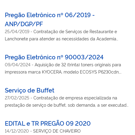
Edital na íntegra no site
https://www.gov.br/compras/edital/200392-5-00002-2025 e
Pregão Eletrônico nº 06/2019 -
preencher os campos "Número da Licitação", marcar o campo
ANP/DGP/PF
"modalidades", ir até a caixa "Cód. UASG (Unid. de
25/04/2019
-
Contratação de Serviços de Restaurante e
Compra)>selecionar> incluir a UASG 200392 (Superintendência
Lanchonete para atender as necessidades da Academia
da Polícia Federal no Ceará) e clicar em "OK".
Nacional de Polícia
Pregão Eletrônico nº 90003/2024
09/04/2024
-
Aquisição de 32 (trinta) toners originais para
impressora marca KYOCERA, modelo ECOSYS P6230cdn,
sendo 08 (oito) TONER TK-5272K - Cor Preto; 08 (oito) TONER
TK-5272Y - Cor Amarelo, 08 (oito) TONER TK-5272C - Cor
Serviço de Buffet
Ciano; 08 (oito) TONER TK-5272M - Cor Magenta, conforme
27/02/2025
-
Contratação de empresa especializada na
condições e exigências estabelecidas neste instrumento.
prestação de serviço de buffet, sob demanda, a ser executado
com regime sem dedicação exclusiva de mão de obra, nos
termos da tabela abaixo, conforme condições e exigências
EDITAL e TR PREGÃO 09 2020
estabelecidas no instrumento convocatório e anexos.
14/12/2020
-
SERVIÇO DE CHAVEIRO