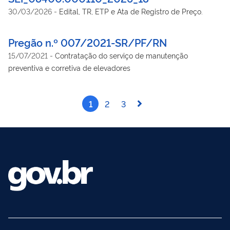
DPF/PPA/MS), conforme condições e exigências estabelecidas
30/03/2026
-
Edital, TR, ETP e Ata de Registro de Preço.
neste instrumento. conforme condições, quantidades e
exigências estabelecidas neste Edital e seus anexos.
Pregão n.º 007/2021-SR/PF/RN
15/07/2021
-
Contratação do serviço de manutenção
preventiva e corretiva de elevadores
1
2
3