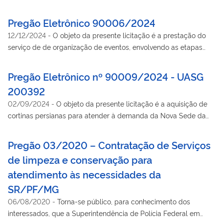
Pregão Eletrônico 90006/2024
12/12/2024
-
O objeto da presente licitação é a prestação do
serviço de de organização de eventos, envolvendo as etapas
de planejamento, organização, coordenação e
acompanhamento, contemplando todos os serviços
Pregão Eletrônico nº 90009/2024 - UASG
indispensáveis à plena execução dos projetos de eventos,
200392
abrangendo apoio logístico, montagem, desmontagem e
02/09/2024
-
O objeto da presente licitação é a aquisição de
manutenção de toda infraestrutura, conforme condições,
cortinas persianas para atender à demanda da Nova Sede da
quantidades e exigências estabelecidas no Edital e seus
Delegacia da Polícia Federal em Juazeiro do Norte/CE.
anexos.
Processo: 08057.000118/2024-70. Total de Itens Licitados: 01.
Pregão 03/2020 – Contratação de Serviços
Abertura das Propostas: 27/08/2024 às 09h00 no site
de limpeza e conservação para
www.gov.br/compras. LICITAÇÃO HOMOLOGADA. Contato:
atendimento às necessidades da
cpl.selog.srce@pf.gov.br. Edital na íntegra no site
https://www.gov.br/compras/edital/200392-5-90009-2024 e
SR/PF/MG
preencher os campos "Número da Licitação", marcar o campo
06/08/2020
-
Torna-se público, para conhecimento dos
"modalidades", ir até a caixa "Cód. UASG (Unid. de
interessados, que a Superintendência de Polícia Federal em