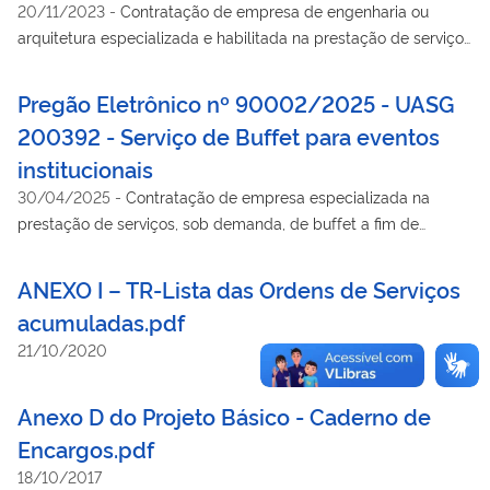
20/11/2023
-
Contratação de empresa de engenharia ou
indireta e mediante o regime de empreitada por preço global,
arquitetura especializada e habilitada na prestação de serviços
visando atender as necessidades da Superintendência
de REFORMA GERAL PARA ADEQUAÇÃO E MODERNIZAÇÃO
Regional da Policia Federal em Minas Gerais, conforme
DO AUDITÓRIO DA SR/PF/GO, nos termos da tabela abaixo,
Pregão Eletrônico nº 90002/2025 - UASG
condições, quantidades e exigências estabelecidas neste
conforme condições e exigências estabelecidas no Edital e
Edital e seus anexos.
200392 - Serviço de Buffet para eventos
Anexos.
institucionais
30/04/2025
-
Contratação de empresa especializada na
prestação de serviços, sob demanda, de buffet a fim de
oferecer suporte às demandas institucionais (solenidades,
congressos, conferências, seminários, palestras, exposições,
ANEXO I – TR-Lista das Ordens de Serviços
Workshops e cursos) a serem realizados pela Polícia Federal
acumuladas.pdf
na sede da Superintendência de Polícia Federal no Estado do
21/10/2020
Ceará e na Delegacia da Polícia Federal em Juazeiro do
Norte/CE, conforme condições, quantidades e exigências
conforme edital publicado. Processo: 08270.001084/2025-97.
Anexo D do Projeto Básico - Caderno de
Total de Itens Licitados: 10. Abertura das Propostas:
Encargos.pdf
16/04/2025 às 09h00 no site www.gov.br/compras.
18/10/2017
LICITAÇÃO HOMOLOGADA. Contato: cpl.selog.srce@pf.gov.br.