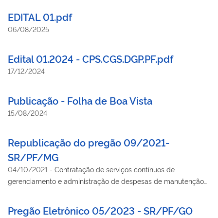
autoridades e cidadãos em datas comemorativas, visitas
EDITAL 01.pdf
oficiais e eventos promovidos por esta Superintendência de
06/08/2025
Polícia Federal.
Edital 01.2024 - CPS.CGS.DGP.PF.pdf
17/12/2024
Publicação - Folha de Boa Vista
15/08/2024
Republicação do pregão 09/2021-
SR/PF/MG
04/10/2021
-
Contratação de serviços contínuos de
gerenciamento e administração de despesas de manutenção
automotiva (preventiva e corretiva), com fornecimento de
peças e acessórios, utilizando a implantação e a operação de
Pregão Eletrônico 05/2023 - SR/PF/GO
um sistema informatizado e integrado, via web execução