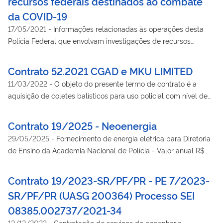
recursos federais destinados ao combate
da COVID-19
17/05/2021
-
Informações relacionadas às operações desta
Polícia Federal que envolvam investigações de recursos
federais destinados ao combate da COVID-19.
Contrato 52.2021 CGAD e MKU LIMITED
11/03/2022
-
O objeto do presente termo de contrato é a
aquisição de coletes balísticos para uso policial com nível de
proteção iii-a (painéis balísticos, capas táticas modulares com
padrão internacional modular "molle system" e bolsa de
Contrato 19/2025 - Neoenergia
transporte), conforme especificações e quantitativos
29/05/2025
-
Fornecimento de energia elétrica para Diretoria
estabelecidos no termo de referência, anexo do edital, sendo
de Ensino da Academia Nacional de Polícia - Valor anual R$
8.769 unidades ao valor unitário d er$1.479,16 perfazendo o
1.076.972,07 (um milhão, setenta e seis mil novecentos e
total de r$12.970.754,04. Fundamento Legal: LEI 10.520 /
setenta e dois reais e sete centavos), Vigência: 29/05/2025 a
Contrato 19/2023-SR/PF/PR - PE 7/2023-
2002 - Artigo: 1. Vigência: 10/01/2022 a 10/01/2023. Valor
indeterminada.
Total: R$ 12.970.754,04. Data de Assinatura: 07/01/2022.
SR/PF/PR (UASG 200364) Processo SEI
08385.002737/2021-34
12/12/2023
-
Contratação de serviços de engenharia,