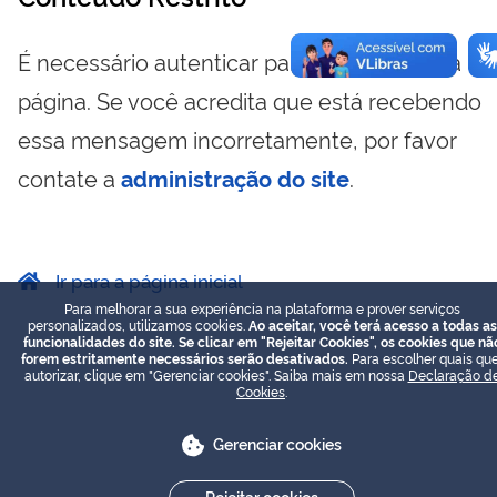
É necessário autenticar para visualizar essa
página. Se você acredita que está recebendo
essa mensagem incorretamente, por favor
contate a
administração do site
.
Ir para a página inicial
Para melhorar a sua experiência na plataforma e prover serviços
personalizados, utilizamos cookies.
Ao aceitar, você terá acesso a todas as
funcionalidades do site. Se clicar em "Rejeitar Cookies", os cookies que nã
forem estritamente necessários serão desativados.
Para escolher quais que
autorizar, clique em "Gerenciar cookies". Saiba mais em nossa
Declaração d
Cookies
.
Gerenciar cookies
Rejeitar cookies