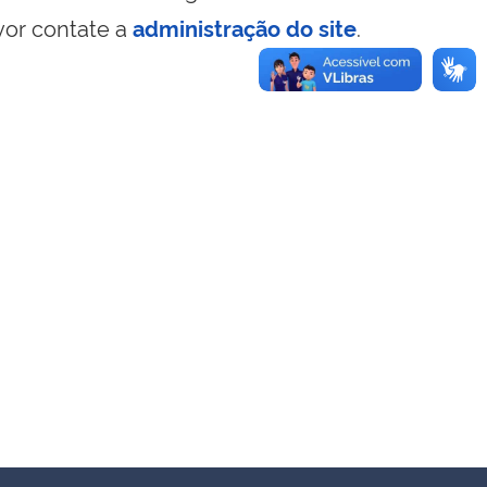
vor contate a
administração do site
.