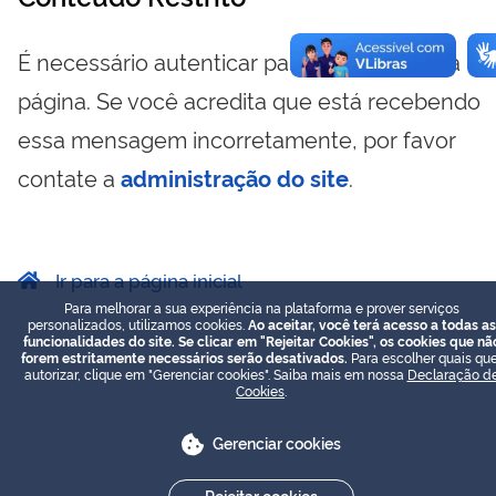
É necessário autenticar para visualizar essa
página. Se você acredita que está recebendo
essa mensagem incorretamente, por favor
contate a
administração do site
.
Ir para a página inicial
Para melhorar a sua experiência na plataforma e prover serviços
personalizados, utilizamos cookies.
Ao aceitar, você terá acesso a todas as
funcionalidades do site. Se clicar em "Rejeitar Cookies", os cookies que nã
forem estritamente necessários serão desativados.
Para escolher quais que
autorizar, clique em "Gerenciar cookies". Saiba mais em nossa
Declaração d
Cookies
.
Gerenciar cookies
Rejeitar cookies