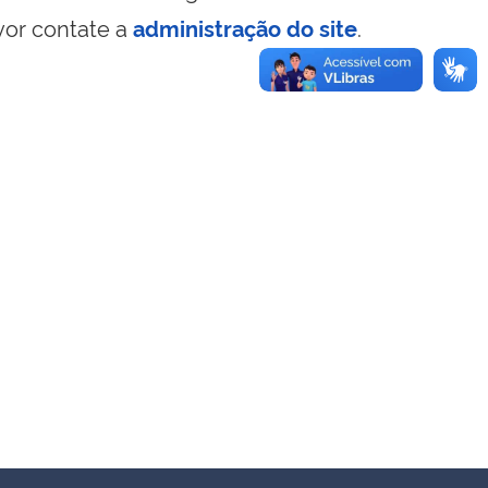
vor contate a
administração do site
.