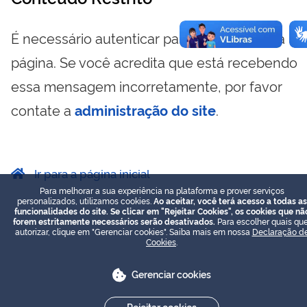
É necessário autenticar para visualizar essa
página. Se você acredita que está recebendo
essa mensagem incorretamente, por favor
contate a
administração do site
.
Ir para a página inicial
Para melhorar a sua experiência na plataforma e prover serviços
personalizados, utilizamos cookies.
Ao aceitar, você terá acesso a todas as
funcionalidades do site. Se clicar em "Rejeitar Cookies", os cookies que nã
forem estritamente necessários serão desativados.
Para escolher quais que
autorizar, clique em "Gerenciar cookies". Saiba mais em nossa
Declaração d
Cookies
.
Gerenciar cookies
Rejeitar cookies