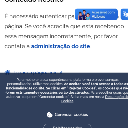
É necessário autenticar para visualizar essa
página. Se você acredita que está recebendo
essa mensagem incorretamente, por favor
contate a
administração do site
.
Ir para a página inicial
Para melhorar a sua experiência na plataforma e prover serviços
personalizados, utilizamos cookies.
Ao aceitar, você terá acesso a todas as
funcionalidades do site. Se clicar em "Rejeitar Cookies", os cookies que nã
forem estritamente necessários serão desativados.
Para escolher quais que
autorizar, clique em "Gerenciar cookies". Saiba mais em nossa
Declaração d
Cookies
.
Gerenciar cookies
Rejeitar cookies