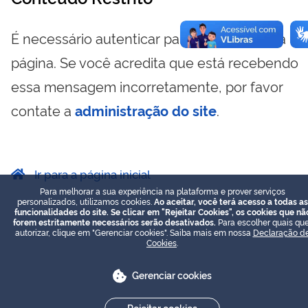
É necessário autenticar para visualizar essa
página. Se você acredita que está recebendo
essa mensagem incorretamente, por favor
contate a
administração do site
.
Ir para a página inicial
Para melhorar a sua experiência na plataforma e prover serviços
personalizados, utilizamos cookies.
Ao aceitar, você terá acesso a todas as
funcionalidades do site. Se clicar em "Rejeitar Cookies", os cookies que nã
forem estritamente necessários serão desativados.
Para escolher quais que
autorizar, clique em "Gerenciar cookies". Saiba mais em nossa
Declaração d
Cookies
.
Gerenciar cookies
Rejeitar cookies