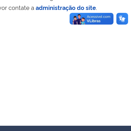
vor contate a
administração do site
.