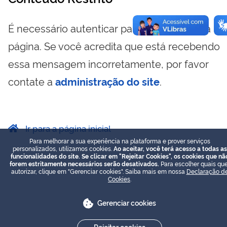
É necessário autenticar para visualizar essa
página. Se você acredita que está recebendo
essa mensagem incorretamente, por favor
contate a
administração do site
.
Ir para a página inicial
Para melhorar a sua experiência na plataforma e prover serviços
personalizados, utilizamos cookies.
Ao aceitar, você terá acesso a todas as
funcionalidades do site. Se clicar em "Rejeitar Cookies", os cookies que nã
forem estritamente necessários serão desativados.
Para escolher quais que
autorizar, clique em "Gerenciar cookies". Saiba mais em nossa
Declaração d
Cookies
.
Gerenciar cookies
Rejeitar cookies