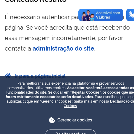
É necessário autenticar para visualizar essa
página. Se você acredita que está recebendo
essa mensagem incorretamente, por favor
contate a
administração do site
.
Ir para a página inicial
Para melhorar a sua experiência na plataforma e prover serviços
personalizados, utilizamos cookies.
Ao aceitar, você terá acesso a todas as
funcionalidades do site. Se clicar em "Rejeitar Cookies", os cookies que nã
forem estritamente necessários serão desativados.
Para escolher quais que
autorizar, clique em "Gerenciar cookies". Saiba mais em nossa
Declaração d
Cookies
.
Gerenciar cookies
Rejeitar cookies