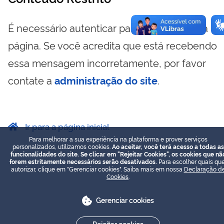
É necessário autenticar para visualizar essa
página. Se você acredita que está recebendo
essa mensagem incorretamente, por favor
contate a
administração do site
.
Ir para a página inicial
Para melhorar a sua experiência na plataforma e prover serviços
personalizados, utilizamos cookies.
Ao aceitar, você terá acesso a todas as
funcionalidades do site. Se clicar em "Rejeitar Cookies", os cookies que nã
forem estritamente necessários serão desativados.
Para escolher quais que
autorizar, clique em "Gerenciar cookies". Saiba mais em nossa
Declaração d
Cookies
.
Gerenciar cookies
Rejeitar cookies