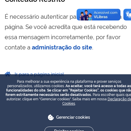
É necessário autenticar para visualizar essa
página. Se você acredita que está recebendo
essa mensagem incorretamente, por favor
contate a
administração do site
.
Ir para a página inicial
Para melhorar a sua experiência na plataforma e prover serviços
personalizados, utilizamos cookies.
Ao aceitar, você terá acesso a todas as
funcionalidades do site. Se clicar em "Rejeitar Cookies", os cookies que nã
forem estritamente necessários serão desativados.
Para escolher quais que
autorizar, clique em "Gerenciar cookies". Saiba mais em nossa
Declaração d
Cookies
.
Gerenciar cookies
Rejeitar cookies