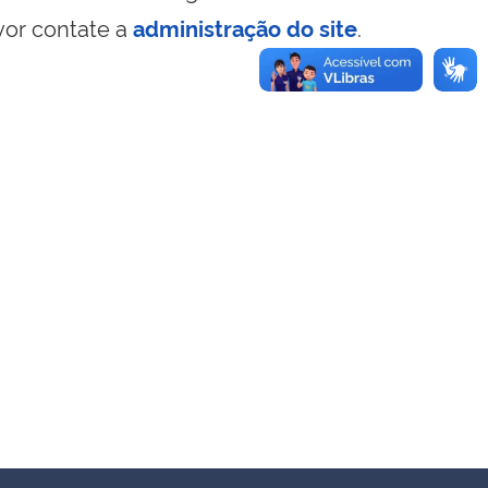
vor contate a
administração do site
.