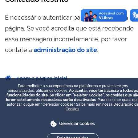
É necessário autenticar para visualizar essa
página. Se você acredita que está recebendo
essa mensagem incorretamente, por favor
contate a
administração do site
.
Ir para a página inicial
Para melhorar a sua experiência na plataforma e prover serviços
personalizados, utilizamos cookies.
Ao aceitar, você terá acesso a todas as
funcionalidades do site. Se clicar em "Rejeitar Cookies", os cookies que nã
forem estritamente necessários serão desativados.
Para escolher quais que
autorizar, clique em "Gerenciar cookies". Saiba mais em nossa
Declaração d
Cookies
.
Gerenciar cookies
Rejeitar cookies