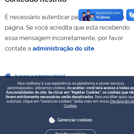
É necessário autenticar para visualizar essa
página. Se você acredita que está recebendo
essa mensagem incorretamente, por favor
contate a
administração do site
.
Ir para a página inicial
Para melhorar a sua experiência na plataforma e prover serviços
personalizados, utilizamos cookies.
Ao aceitar, você terá acesso a todas as
funcionalidades do site. Se clicar em "Rejeitar Cookies", os cookies que nã
forem estritamente necessários serão desativados.
Para escolher quais que
autorizar, clique em "Gerenciar cookies". Saiba mais em nossa
Declaração d
Cookies
.
Gerenciar cookies
Rejeitar cookies