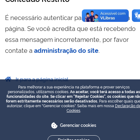
É necessário autenticar para visualizar essa
página. Se você acredita que está recebendo
essa mensagem incorretamente, por favor
contate a
administração do site
.
Ir para a página inicial
Para melhorar a sua experiência na plataforma e prover serviços
personalizados, utilizamos cookies.
Ao aceitar, você terá acesso a todas as
funcionalidades do site. Se clicar em "Rejeitar Cookies", os cookies que nã
forem estritamente necessários serão desativados.
Para escolher quais que
autorizar, clique em "Gerenciar cookies". Saiba mais em nossa
Declaração d
Cookies
.
Gerenciar cookies
Rejeitar cookies