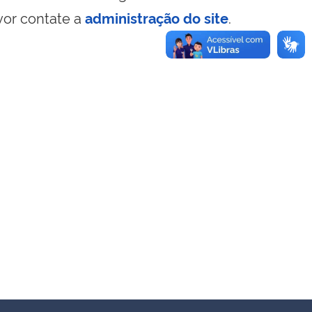
vor contate a
administração do site
.