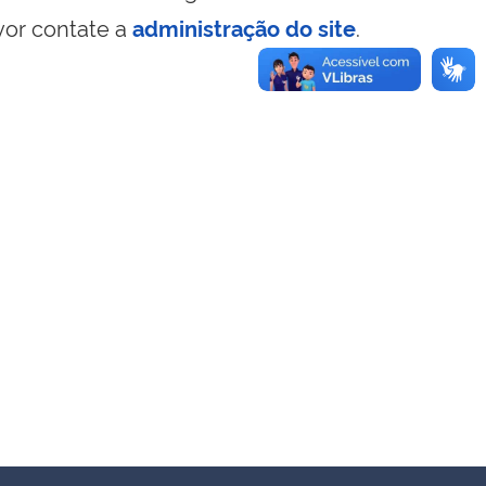
vor contate a
administração do site
.