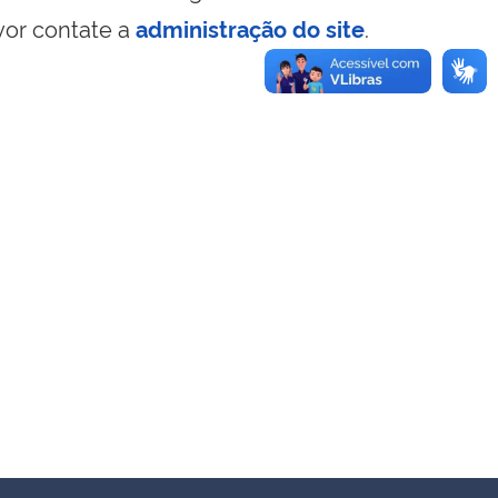
vor contate a
administração do site
.