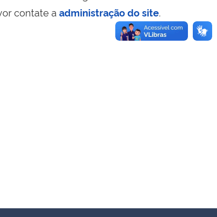
vor contate a
administração do site
.