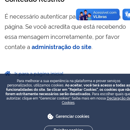
É necessário autenticar para visualizar essa
página. Se você acredita que está recebendo
essa mensagem incorretamente, por favor
contate a
administração do site
.
Ir para a página inicial
Para melhorar a sua experiência na plataforma e prover serviços
personalizados, utilizamos cookies.
Ao aceitar, você terá acesso a todas as
funcionalidades do site. Se clicar em "Rejeitar Cookies", os cookies que nã
forem estritamente necessários serão desativados.
Para escolher quais que
autorizar, clique em "Gerenciar cookies". Saiba mais em nossa
Declaração d
Cookies
.
Gerenciar cookies
Rejeitar cookies