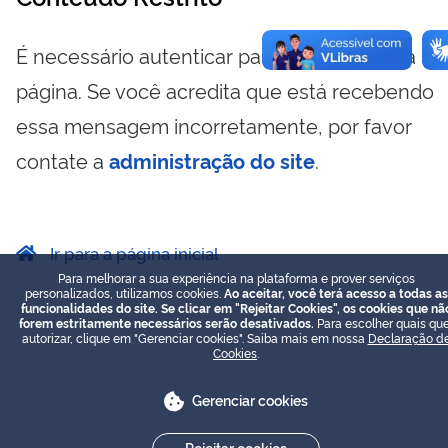
É necessário autenticar para visualizar essa
página. Se você acredita que está recebendo
essa mensagem incorretamente, por favor
contate a
administração do site
.
Ir para a página inicial
Para melhorar a sua experiência na plataforma e prover serviços
personalizados, utilizamos cookies.
Ao aceitar, você terá acesso a todas as
funcionalidades do site. Se clicar em "Rejeitar Cookies", os cookies que nã
forem estritamente necessários serão desativados.
Para escolher quais que
autorizar, clique em "Gerenciar cookies". Saiba mais em nossa
Declaração d
Cookies
.
Gerenciar cookies
Rejeitar cookies