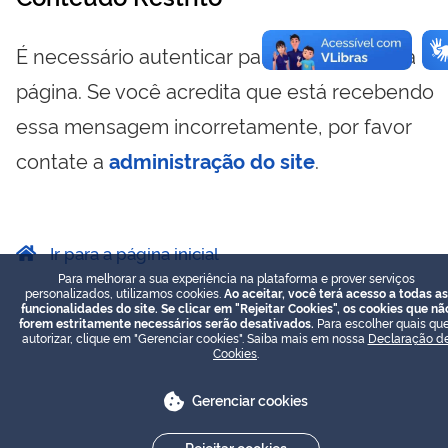
É necessário autenticar para visualizar essa
página. Se você acredita que está recebendo
essa mensagem incorretamente, por favor
contate a
administração do site
.
Ir para a página inicial
Para melhorar a sua experiência na plataforma e prover serviços
personalizados, utilizamos cookies.
Ao aceitar, você terá acesso a todas as
funcionalidades do site. Se clicar em "Rejeitar Cookies", os cookies que nã
forem estritamente necessários serão desativados.
Para escolher quais que
autorizar, clique em "Gerenciar cookies". Saiba mais em nossa
Declaração d
Cookies
.
Gerenciar cookies
Rejeitar cookies