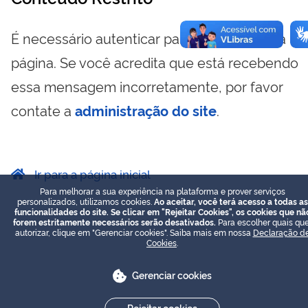
É necessário autenticar para visualizar essa
página. Se você acredita que está recebendo
essa mensagem incorretamente, por favor
contate a
administração do site
.
Ir para a página inicial
Para melhorar a sua experiência na plataforma e prover serviços
personalizados, utilizamos cookies.
Ao aceitar, você terá acesso a todas as
funcionalidades do site. Se clicar em "Rejeitar Cookies", os cookies que nã
forem estritamente necessários serão desativados.
Para escolher quais que
autorizar, clique em "Gerenciar cookies". Saiba mais em nossa
Declaração d
Cookies
.
Gerenciar cookies
Rejeitar cookies