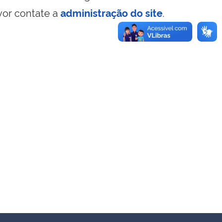
vor contate a
administração do site
.